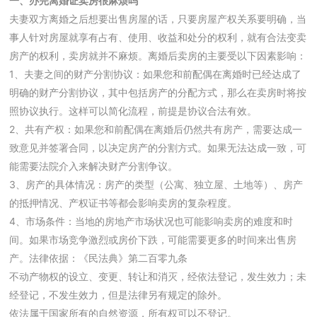
一、办完离婚证卖房很麻烦吗
夫妻双方离婚之后想要出售房屋的话，只要房屋产权关系要明确，当
事人针对房屋就享有占有、使用、收益和处分的权利，就有合法变卖
房产的权利，卖房就并不麻烦。离婚后卖房的主要受以下因素影响：
1、夫妻之间的财产分割协议：如果您和前配偶在离婚时已经达成了
明确的财产分割协议，其中包括房产的分配方式，那么在卖房时将按
照协议执行。这样可以简化流程，前提是协议合法有效。
2、共有产权：如果您和前配偶在离婚后仍然共有房产，需要达成一
致意见并签署合同，以决定房产的分割方式。如果无法达成一致，可
能需要法院介入来解决财产分割争议。
3、房产的具体情况：房产的类型（公寓、独立屋、土地等）、房产
的抵押情况、产权证书等都会影响卖房的复杂程度。
4、市场条件：当地的房地产市场状况也可能影响卖房的难度和时
间。如果市场竞争激烈或房价下跌，可能需要更多的时间来出售房
产。法律依据：《民法典》第二百零九条
不动产物权的设立、变更、转让和消灭，经依法登记，发生效力；未
经登记，不发生效力，但是法律另有规定的除外。
依法属于国家所有的自然资源，所有权可以不登记。