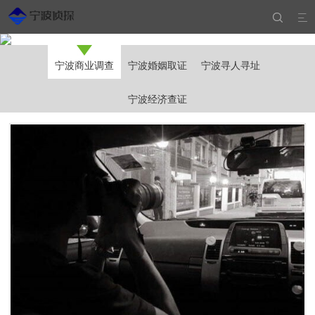


宁波商业调查
宁波婚姻取证
宁波寻人寻址
宁波经济查证