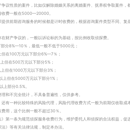
产争议性质的案件，比如仅解除婚姻关系的离婚案件、抚养权争取案件，
费一般在5000—20000。
探提供前期咨询服务的时候都是计时收费的，根据咨询案件类型不同、复
存在财产争议的，一般以诉讼标的为基础，按比例收取侦探费。
下部分8%—10％，最低一般不低于5000元；
上但在100万元以下部分6%—7％；
以上但在500万元以下部分5%；
以上但在1000万元以下部分3%；
元以上但在5000万元以下部分1%；
以上部分0.5%。
整理和不完全统计，不具备普遍性，仅供参考。
，还有一种比较特殊的风险代理，风险代理收费方式一般为前期仅收取成
取费用，这个比例一般不超过30％。
法》第一条为规范侦探服务收费行为，维护委托人和侦探的合法权益，促
探法》等有关法律法规，制定本办法。