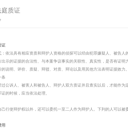
法庭质证
7
质证
式：依法具有相应资质和辩护人资格的侦探可以经由犯罪嫌疑人、被告人
方出示的证据的合法性、与本案争议事实的关联性、真实性，是否有证明
行的说明、评价、质疑、辩驳、对质、辩论以及用其他方法表明证据效力
一条
经过公诉人、被害人和被告人、辩护人双方质证并且查实以后，才能作为
罪证的时候，应当依法处理。
自己行使辩护权以外，还可以委托一至二人作为辩护人。下列的人可以被
费用