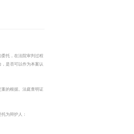
的委托，在法院审判过程
力，是否可以作为本案认
。
定案的根据。法庭查明证
委托为辩护人：